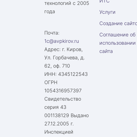
ИТС
технологий с 2005
года
Услуги
Создание сайт
Почта:
Соглашение об
1c@avpkirov.ru
использовании
Адрес:
г. Киров,
сайта
Ул. Горбачева, д.
62, оф. 710
ИНН: 4345122543
ОГРН
1054316957397
Свидетельство
серия 43
001138129 Выдано
27.12.2005 г.
Инспекцией