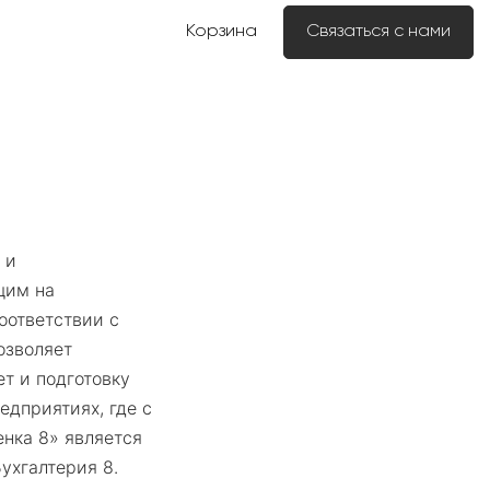
Корзина
Связаться с нами
 и
щим на
оответствии с
озволяет
т и подготовку
едприятиях, где с
енка 8» является
ухгалтерия 8.