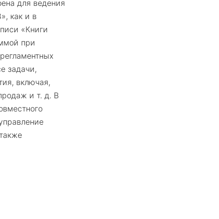
оена для ведения
», как и в
аписи «Книги
аммой при
 регламентных
е задачи,
ия, включая,
родаж и т. д. В
овместного
 управление
 также