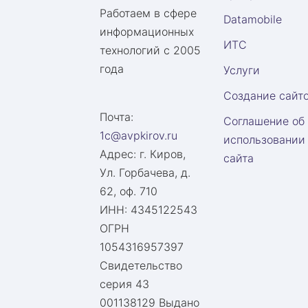
Работаем в сфере
Datamobile
информационных
ИТС
технологий с 2005
года
Услуги
Создание сайт
Почта:
Соглашение об
1c@avpkirov.ru
использовании
Адрес:
г. Киров,
сайта
Ул. Горбачева, д.
62, оф. 710
ИНН: 4345122543
ОГРН
1054316957397
Свидетельство
серия 43
001138129 Выдано