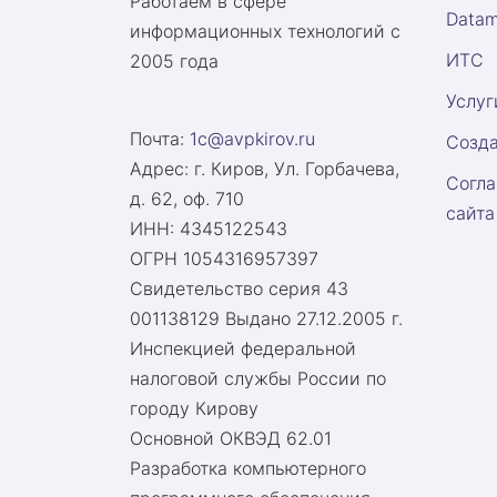
Работаем в сфере
Datam
информационных технологий с
ИТС
2005 года
Услуг
Почта:
1c@avpkirov.ru
Созда
Адрес:
г. Киров, Ул. Горбачева,
Согла
д. 62, оф. 710
сайта
ИНН: 4345122543
ОГРН 1054316957397
Свидетельство серия 43
001138129 Выдано 27.12.2005 г.
Инспекцией федеральной
налоговой службы России по
городу Кирову
Основной ОКВЭД 62.01
Разработка компьютерного